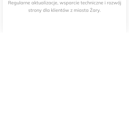
Regularne aktualizacje, wsparcie techniczne i rozwój
strony dla klientów z miasta Żary.
PODSUMOWANIE
Tworzenie stron internetowych w mieście Żary to moja
specjalność. Zajmuje się kompleksowym tworzeniem
stron internetowych dla firm w Żary. Od konsultacji,
przez projektowanie, aż po wdrożenie i optymalizację
– zapewniam pełne wsparcie na każdym etapie
procesu tworzenia stron internetowych. Moje projekty
wyróżniają się estetyką, funkcjonalnością i pełną
responsywnością. Dla klientów z Żary oferuję również