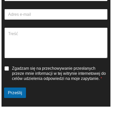
z
w
A
a
d
*
r
e
A
s
k
e
a
-
p
m
i
a
t
i
t
l
e
*
R
Zgadzam się na przechowywanie przesłanych
k
O
s
przeze mnie informacji w tej witrynie internetowej do
D
t
celów udzielenia odpowiedzi na moje zapytanie.
*
O
u
*
*
Prześlij