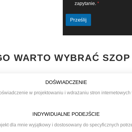
D
t
zapytanie.
*
O
u
*
*
Prześlij
O WARTO WYBRAĆ SZOP
DOŚWIADCZENIE
oświadczenie w projektowaniu i wdrażaniu stron internetowych
INDYWIDUALNE PODEJŚCIE
jekt dla mnie wyjątkowy i dostosowany do specyficznych potrze