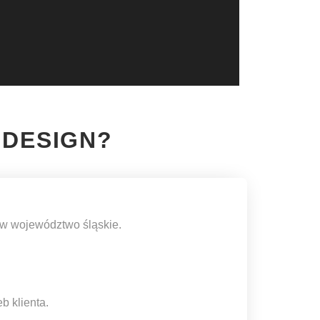
 DESIGN?
 w województwo śląskie.
b klienta.