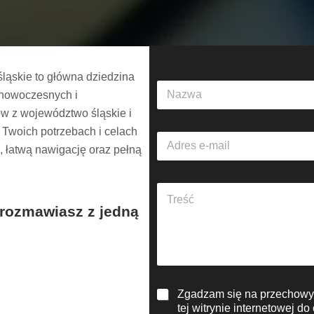
ląskie to główna dziedzina
N
 nowoczesnych i
a
z
tów z województwo śląskie i
w
o Twoich potrzebach i celach
A
a
 łatwą nawigację oraz pełną
d
*
r
e
A
s
k
e
 rozmawiasz z jedną
a
-
p
m
i
a
t
i
t
l
e
*
R
Zgadzam się na przechowyw
k
O
s
tej witrynie internetowej d