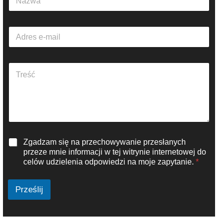
a
z
w
A
a
d
*
r
e
A
s
k
e
a
-
p
m
i
a
t
i
t
l
e
*
R
Zgadzam się na przechowywanie przesłanych
k
O
s
przeze mnie informacji w tej witrynie internetowej do
D
t
celów udzielenia odpowiedzi na moje zapytanie.
*
O
u
*
*
Prześlij