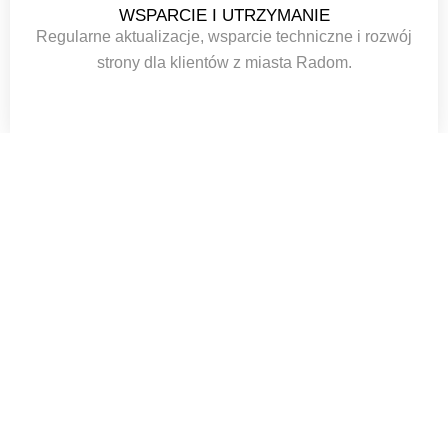
WSPARCIE I UTRZYMANIE
Regularne aktualizacje, wsparcie techniczne i rozwój
strony dla klientów z miasta Radom.
PODSUMOWANIE
Tworzenie stron internetowych w mieście Radom to moja
specjalność. Zajmuje się kompleksowym tworzeniem
stron internetowych dla firm w Radom. Od konsultacji,
przez projektowanie, aż po wdrożenie i optymalizację –
zapewniam pełne wsparcie na każdym etapie procesu
tworzenia stron internetowych. Moje projekty wyróżniają
się estetyką, funkcjonalnością i pełną responsywnością.