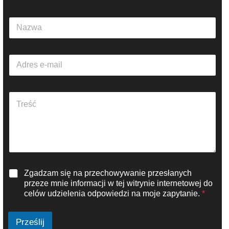
N
a
z
w
A
a
d
*
r
e
A
s
k
e
a
-
p
m
i
a
t
i
t
l
e
*
R
Zgadzam się na przechowywanie przesłanych
k
O
s
przeze mnie informacji w tej witrynie internetowej do
D
t
celów udzielenia odpowiedzi na moje zapytanie.
*
O
u
*
*
Prześlij