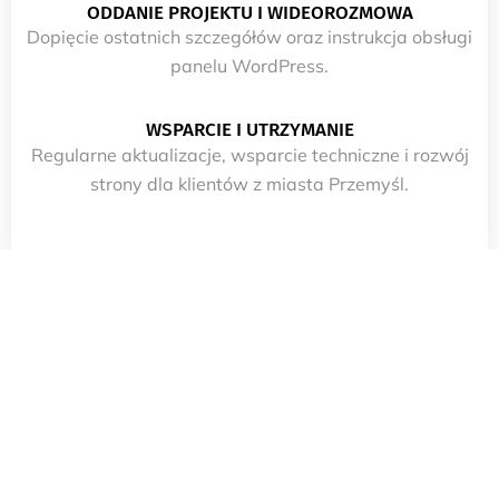
ODDANIE PROJEKTU I WIDEOROZMOWA
Dopięcie ostatnich szczegółów oraz instrukcja obsługi
panelu WordPress.
WSPARCIE I UTRZYMANIE
Regularne aktualizacje, wsparcie techniczne i rozwój
strony dla klientów z miasta Przemyśl.
PODSUMOWANIE
Tworzenie stron internetowych w mieście Przemyśl to
moja specjalność. Zajmuje się kompleksowym
tworzeniem stron internetowych dla firm w Przemyśl.