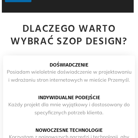
DLACZEGO WARTO
WYBRAĆ SZOP DESIGN?
DOŚWIADCZENIE
Posiadam wieloletnie doświadczenie w projektowaniu
i wdrażaniu stron internetowych w mieście Przemyśl.
INDYWIDUALNE PODEJŚCIE
Każdy projekt dla mnie wyjątkowy i dostosowany do
specyficznych potrzeb klienta.
NOWOCZESNE TECHNOLOGIE
Korzystam z najnowszych narzędzi i technologii, aby