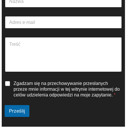
a
z
w
A
a
d
*
r
e
A
s
k
e
a
-
p
m
i
a
t
i
t
l
e
*
R
Zgadzam się na przechowywanie przesłanych
k
O
s
przeze mnie informacji w tej witrynie internetowej do
D
t
celów udzielenia odpowiedzi na moje zapytanie.
*
O
u
*
*
Prześlij