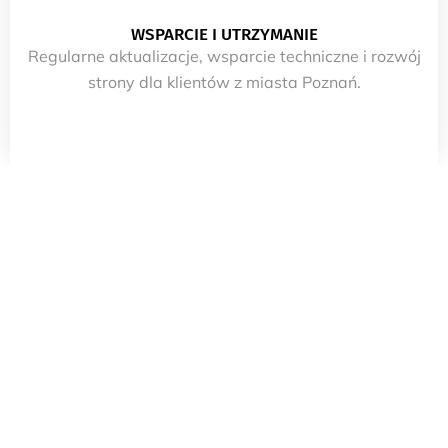
WSPARCIE I UTRZYMANIE
Regularne aktualizacje, wsparcie techniczne i rozwój
strony dla klientów z miasta Poznań.
PODSUMOWANIE
Tworzenie stron internetowych w mieście Poznań to
moja specjalność. Zajmuje się kompleksowym
tworzeniem stron internetowych dla firm w Poznań. Od
konsultacji, przez projektowanie, aż po wdrożenie i
optymalizację – zapewniam pełne wsparcie na
każdym etapie procesu tworzenia stron internetowych.