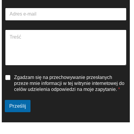
w
A
a
d
*
r
e
A
s
k
e
a
-
p
m
i
a
t
i
t
l
e
*
R
Zgadzam się na przechowywanie przesłanych
k
O
s
przeze mnie informacji w tej witrynie internetowej do
D
t
celów udzielenia odpowiedzi na moje zapytanie.
*
O
u
*
*
Prześlij