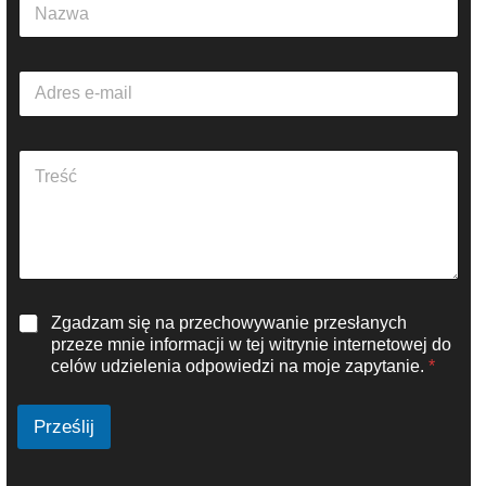
N
a
z
w
A
a
d
*
r
e
A
s
k
e
a
-
p
m
i
a
t
i
t
l
e
*
R
Zgadzam się na przechowywanie przesłanych
k
O
s
przeze mnie informacji w tej witrynie internetowej do
D
t
celów udzielenia odpowiedzi na moje zapytanie.
*
O
u
*
*
Prześlij