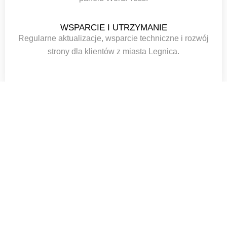
WSPARCIE I UTRZYMANIE
Regularne aktualizacje, wsparcie techniczne i rozwój
strony dla klientów z miasta Legnica.
PODSUMOWANIE
Tworzenie stron internetowych w mieście Legnica to moja
specjalność. Zajmuje się kompleksowym tworzeniem
stron internetowych dla firm w Legnica. Od konsultacji,
przez projektowanie, aż po wdrożenie i optymalizację –
zapewniam pełne wsparcie na każdym etapie procesu