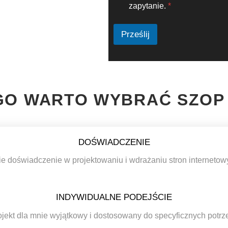
D
t
zapytanie.
*
O
u
*
*
Prześlij
O WARTO WYBRAĆ SZOP
DOŚWIADCZENIE
e doświadczenie w projektowaniu i wdrażaniu stron internetow
INDYWIDUALNE PODEJŚCIE
jekt dla mnie wyjątkowy i dostosowany do specyficznych potrze