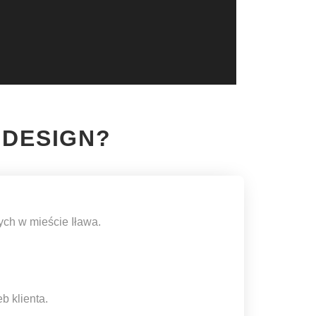
 DESIGN?
ych w mieście Iława.
b klienta.