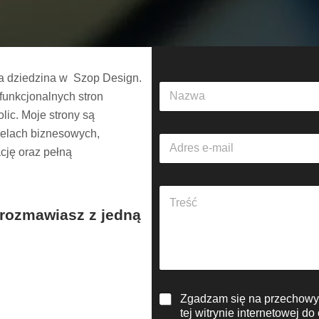
na dziedzina w Szop Design.
N
funkcjonalnych stron
a
z
olic. Moje strony są
w
celach biznesowych,
A
a
cję oraz pełną
d
*
r
e
A
s
k
e
 rozmawiasz z jedną
a
-
p
m
i
a
t
i
t
l
e
*
R
Zgadzam się na przechowyw
k
O
s
tej witrynie internetowej d