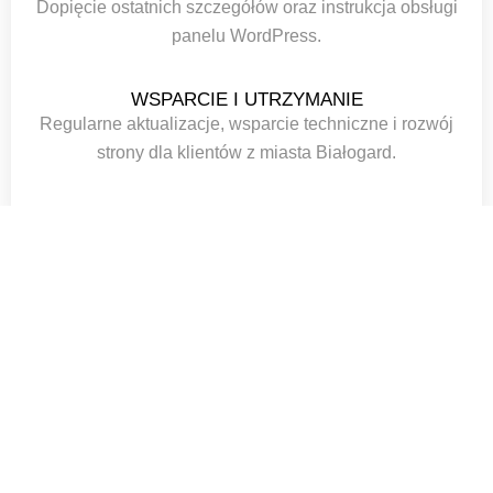
Dopięcie ostatnich szczegółów oraz instrukcja obsługi
panelu WordPress.
WSPARCIE I UTRZYMANIE
Regularne aktualizacje, wsparcie techniczne i rozwój
strony dla klientów z miasta Białogard.
PODSUMOWANIE
Tworzenie stron internetowych w mieście Białogard to
moja specjalność. Zajmuje się kompleksowym
tworzeniem stron internetowych dla firm w Białogard. Od
konsultacji, przez projektowanie, aż po wdrożenie i