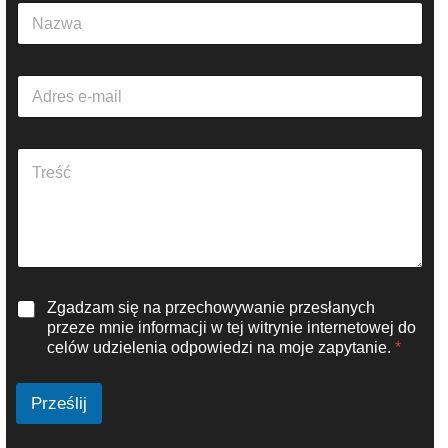
N
a
z
w
A
a
d
*
r
e
A
s
k
e
a
-
p
m
i
a
t
i
t
l
e
*
R
Zgadzam się na przechowywanie przesłanych
k
O
s
przeze mnie informacji w tej witrynie internetowej do
D
t
celów udzielenia odpowiedzi na moje zapytanie.
*
O
u
*
*
Prześlij