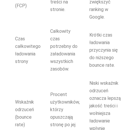
treści na
zwiększyć
(FCP)
stronie.
ranking w
Google.
Całkowity
Krótki czas
Czas
czas
ładowania
całkowitego
potrzebny do
przyczynia się
ładowania
załadowania
do niższego
strony
wszystkich
bounce rate.
zasobów.
Niski wskaźnik
odrzuceń
Procent
oznacza lepszą
Wskaźnik
użytkowników,
jakość treści i
odrzuceń
którzy
wolniejsza
(bounce
opuszczają
ładowanie
rate)
stronę po jej
wpłynie