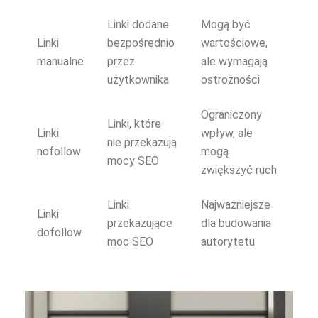
Linki dodane
Mogą być
Linki
bezpośrednio
wartościowe,
manualne
przez
ale wymagają
użytkownika
ostrożności
Ograniczony
Linki, które
Linki
wpływ, ale
nie przekazują
nofollow
mogą
mocy SEO
zwiększyć ruch
Linki
Najważniejsze
Linki
przekazujące
dla budowania
dofollow
moc SEO
autorytetu