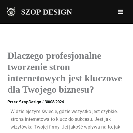
Przejdź
SZOP DESIGN
do
treści
Dlaczego profesjonalne
tworzenie stron
internetowych jest kluczowe
dla Twojego biznesu?
Przez
SzopDesign
/
30/08/2024
W dzisiejszym świecie, gdzie wszystko jest szybkie,
strona internetowa to klucz do sukcesu. Jest jak
wizytówka Twojej firmy. Jej jakość wpływa na to, jak