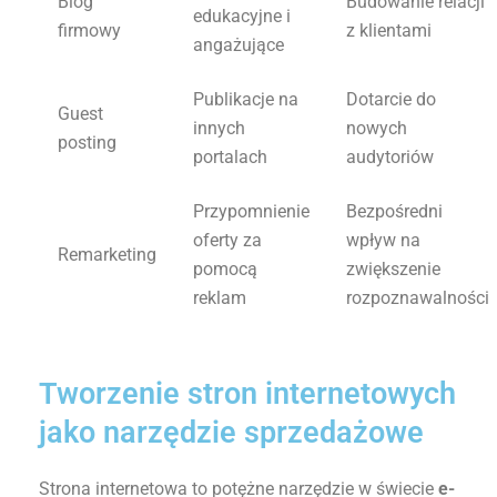
Blog
Budowanie relacji
edukacyjne i
firmowy
z klientami
angażujące
Publikacje na
Dotarcie do
Guest
innych
nowych
posting
portalach
audytoriów
Przypomnienie
Bezpośredni
oferty za
wpływ na
Remarketing
pomocą
zwiększenie
reklam
rozpoznawalności
Tworzenie stron internetowych
jako narzędzie sprzedażowe
Strona internetowa to potężne narzędzie w świecie
e-